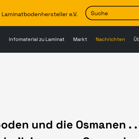
Zum Inhalt springen
Laminatbodenhersteller e.V.
e
Infomaterial zu Laminat
Markt
Nachrichten
Ü
oden und die Osmanen . . 