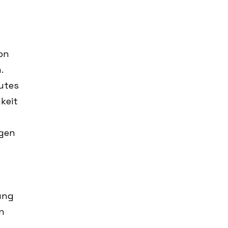
on
.
gutes
keit
ügen
ung
n