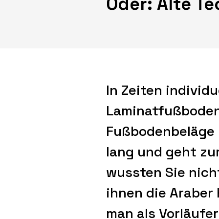
Oder: Alte T
In Zeiten individ
Laminatfußboden 
Fußbodenbeläge ü
lang und geht zu
wussten Sie nic
ihnen die Araber
man als Vorläufe