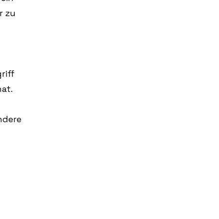
r zu
riff
at.
ndere