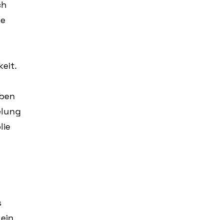
ch
ne
eit.
eben
elung
lie
s
ein