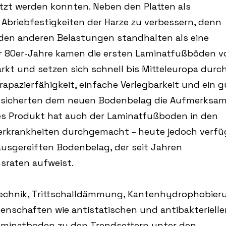
zt werden konnten. Neben den Platten als
e Abriebfestigkeiten der Harze zu verbessern, denn
den anderen Belastungen standhalten als eine
r 80er-Jahre kamen die ersten Laminatfußböden v
kt und setzen sich schnell bis Mitteleuropa durch
rapazierfähigkeit, einfache Verlegbarkeit und ein 
s sicherten dem neuen Bodenbelag die Aufmerksam
des Produkt hat auch der Laminatfußboden in den
erkrankheiten durchgemacht – heute jedoch verf
ausgereiften Bodenbelag, der seit Jahren
sraten aufweist.
technik, Trittschalldämmung, Kantenhydrophobier
enschaften wie antistatischen und antibakterielle
aminatboden zu den Trendsettern unter den