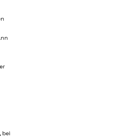
en
ann
er
 bei