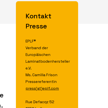
Kontakt
Presse
EPLF®
Verband der
Europäischen
Laminatbodenhersteller
e.V.
Ms. Camilla Frison
Pressereferentin
press(at)eplf.com
ie
Rue Defacqz 52
.