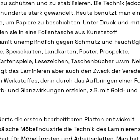
 zu schützen und zu stabilisieren. Die Technik jedo
hrhunderte stark gewandelt. Heute benutzt man ei
e, um Papiere zu beschichten. Unter Druck und mit
n sie in eine Folientasche aus Kunststoff
damit unempfindlich gegen Schmutz und Feuchtigk
e, Speisekarten, Landkarten, Poster, Prospekte,
artenspiele, Lesezeichen, Taschenbücher u.v.m. N
lgt das Laminieren aber auch den Zweck der Vered
n Werkstoffes, denn durch das Aufbringen einer Fo
b- und Glanzwirkungen erzielen, z.B. mit Gold- und
derts die ersten bearbeitbaren Platten entwickelt
päische Möbelindustrie die Technik des Laminieren
st für Möbelfronten und Arbeitsplatten. Man hat 