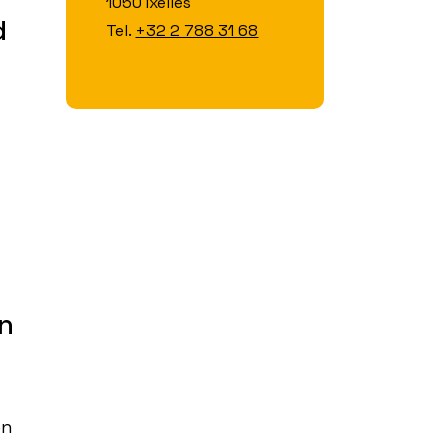
1050 Ixelles
d
Tel.
+32 2 788 31 68
en
en